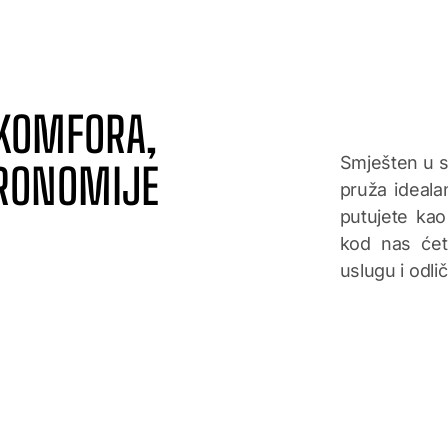
KOMFORA,
Smješten u s
TRONOMIJE
pruža ideala
putujete kao 
kod nas ćet
uslugu i odli