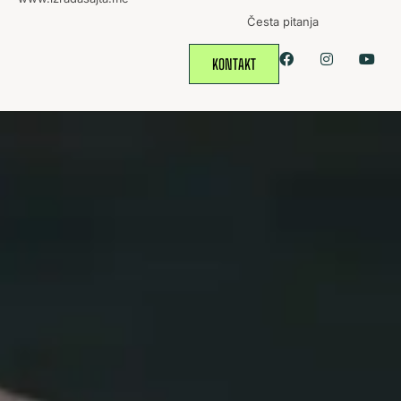
Česta pitanja
KONTAKT
GDJE
SPORT
POVEZUJE LJUDE KROZ
IGRU.