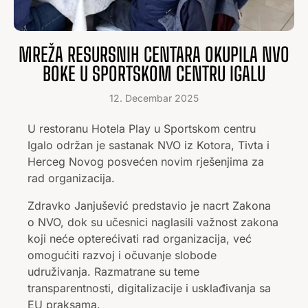
MREŽA RESURSNIH CENTARA OKUPILA NVO
BOKE U SPORTSKOM CENTRU IGALU
12. Decembar 2025
U
restoranu Hotela Play u Sportskom centru
Igalo održan je sastanak NVO iz Kotora, Tivta i
Herceg Novog posvećen novim rješenjima za
rad organizacija.
Zdravko Janjušević predstavio je nacrt Zakona
o NVO, dok su učesnici naglasili važnost zakona
koji neće opterećivati rad organizacija, već
omogućiti razvoj i očuvanje slobode
udruživanja. Razmatrane su teme
transparentnosti, digitalizacije i usklađivanja sa
EU praksama.